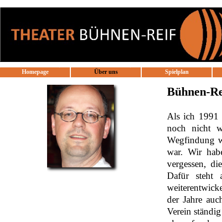
Direkt zum Seiteninhalt
Homepage
Über uns
Spielplan
▼
Bühnen-Rei
Als ich 1991 
noch nicht wi
Wegfindung wa
war. Wir hab
vergessen, di
Dafür steht
weiterentwick
der Jahre auch
Verein ständig