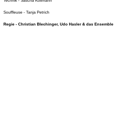
Technik - Sascha Kollmann
Souffleuse - Tanja Petrich
Regie - Christian Blechinger, Udo Hasler & das Ensemble
Zurück zum Seiteninhalt