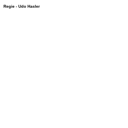
Regie - Udo Hasler
Zurück zum Seiteninhalt