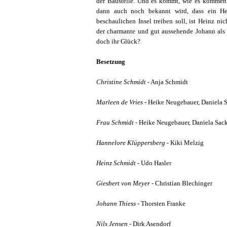
der Baustelle. Und es kommt, wie es kommen 
dann auch noch bekannt wird, dass ein Hei
beschaulichen Insel treiben soll, ist Heinz n
der charmante und gut aussehende Johann als 
doch ihr Glück?
Besetzung
Christine Schmidt
- Anja Schmidt
Marleen de Vries
- Heike Neugebauer, Daniela 
Frau Schmidt
- Heike Neugebauer, Daniela Sac
Hannelore Klüppersberg
- Kiki Melzig
Heinz Schmidt
- Udo Hasler
Giesbert von Meyer
- Christian Blechinger
Johann Thiess
- Thorsten Franke
Nils Jensen
- Dirk Asendorf