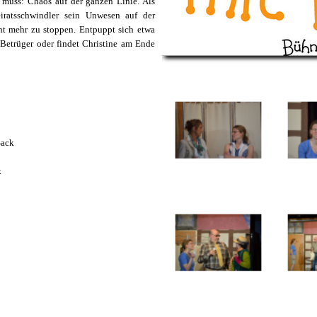
muss: Chaos auf der ganzen Linie. Als
ratsschwindler sein Unwesen auf der
icht mehr zu stoppen. Entpuppt sich etwa
Betrüger oder findet Christine am Ende
Sack
k