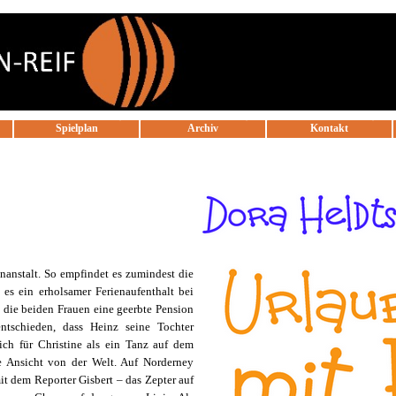
Menü überspringen
Spielplan
Archiv
Kontakt
▼
▼
▼
enanstalt. So empfindet es zumindest die
e es ein erholsamer Ferienaufenthalt bei
 die beiden Frauen eine geerbte Pension
ntschieden, dass Heinz seine Tochter
sich für Christine als ein Tanz auf dem
e Ansicht von der Welt. Auf Norderney
dem Reporter Gisbert – das Zepter auf