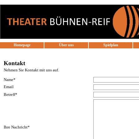
Direkt zum Seiteninhalt
Homepage
Über uns
Spielplan
▼
Kontakt
Nehmen Sie Kontakt mit uns auf.
Name
*
Email
Betreff
*
Ihre Nachricht
*