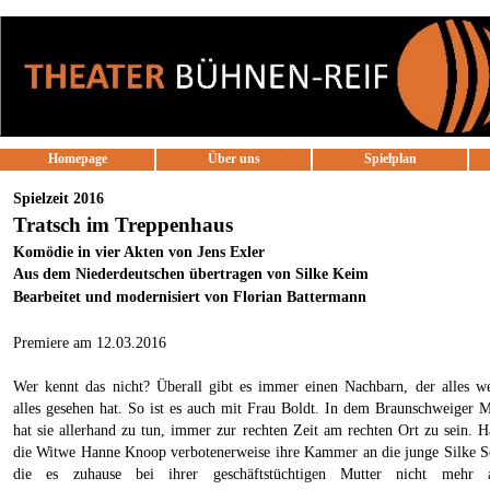
Direkt zum Seiteninhalt
Homepage
Über uns
Spielplan
▼
Spielzeit 2016
Tratsch im Treppenhaus
Komödie in vier Akten von Jens Exler
Aus dem Niederdeutschen übertragen von Silke Keim
Bearbeitet und modernisiert von Florian Battermann
Premiere am 12.03.2016
Wer kennt das nicht? Überall gibt es immer einen Nachbarn, der alles w
alles gesehen hat. So ist es auch mit Frau Boldt. In dem Braunschweiger M
hat sie allerhand zu tun, immer zur rechten Zeit am rechten Ort zu sein. H
die Witwe Hanne Knoop verbotenerweise ihre Kammer an die junge Silke Se
die es zuhause bei ihrer geschäftstüchtigen Mutter nicht mehr a